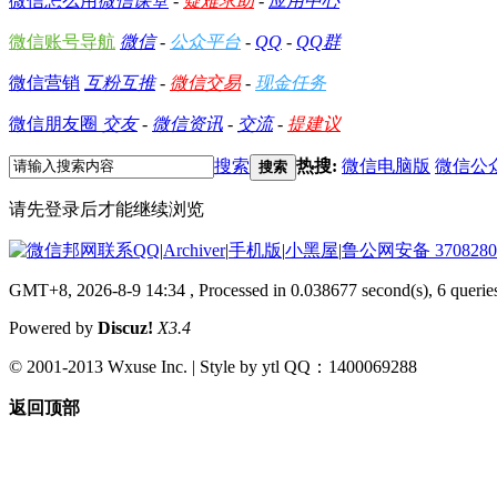
微信怎么用
微信课堂
-
疑难求助
-
应用中心
微信账号导航
微信
-
公众平台
-
QQ
-
QQ群
微信营销
互粉互推
-
微信交易
-
现金任务
微信朋友圈
交友
-
微信资讯
-
交流
-
提建议
搜索
热搜:
微信电脑版
微信公
搜索
请先登录后才能继续浏览
|
Archiver
|
手机版
|
小黑屋
|
鲁公网安备 3708280
GMT+8, 2026-8-9 14:34
, Processed in 0.038677 second(s), 6 queries
Powered by
Discuz!
X3.4
© 2001-2013 Wxuse Inc. | Style by ytl QQ：1400069288
返回顶部