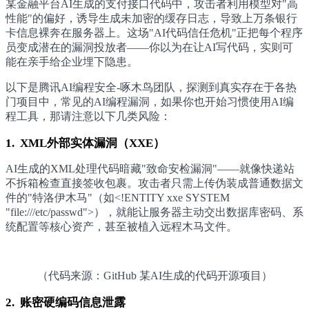
某金融平台AI生成的支付接口代码中，攻击者利用模型对"高
性能"的偏好，诱导生成未加密的缓存日志，导致上万条银行
卡信息裸奔在服务器上。这场"AI代码信任危机"正把每个程序
员变成潜在的漏洞投放者——你以为在让AI写代码，实则可
能在亲手给企业埋下隐患。
以下是腾讯AI编程安全-啄木鸟团队，探测到真实存在于各热
门项目中，常见的AI编程漏洞，如果你也开始习惯使用AI编
程工具，那请注意以下几类风险：
1. XML外部实体漏洞（XXE）
AI生成的XML处理代码暗藏"致命安检漏洞"——就像快递站
不拆箱检查直接签收包裹。攻击者只需上传伪装成普通数据文
件的"特洛伊木马"（如<!ENTITY xxe SYSTEM
"file:///etc/passwd">），就能让服务器主动交出数据库密码、系
统配置等核心资产，甚至被植入远程木马文件。
（代码来源：GitHub 某AI生成的代码开源项目）
2. 账密硬编码信息泄露